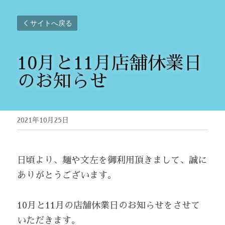
サイトへ戻る
10月と11月店舗休業日
のお知らせ
2021年10月25日
日頃より、麺や文左を御利用頂きまして、誠に
ありがとうございます。
10月と11月の店舗休業日のお知らせをさせて
いただきます。