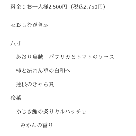
料金：お一人様2,500円（税込2,750円）
≪おしながき≫
八寸
　あおり烏賊　パプリカとトマトのソース
　柿と法れん草の白和へ
　蓮根のきゃら煮
冷菜
　かじき鮪の炙りカルパッチョ
   　みかんの香り