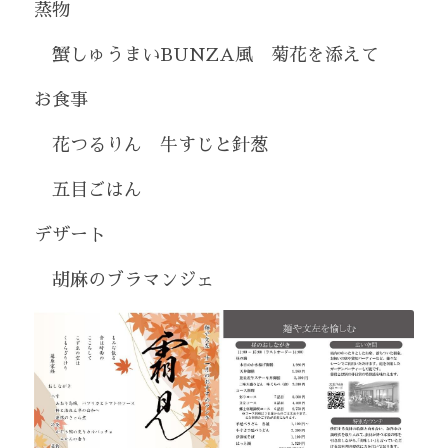
蒸物
　蟹しゅうまいBUNZA風　菊花を添えて
お食事
　花つるりん　牛すじと針葱
　五目ごはん
デザート
　胡麻のブラマンジェ