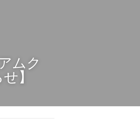
アムクー
せ】