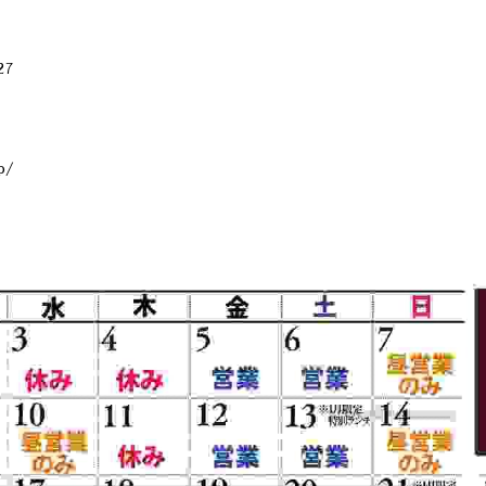
27
）
）
p/