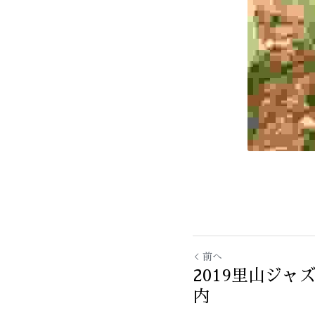
前へ
2019里山ジャ
内